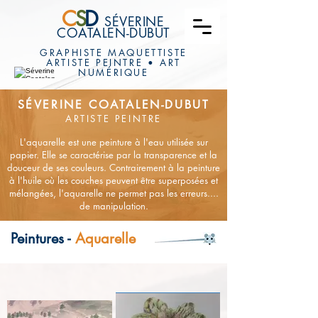
C
S
D
SÉVERINE
COATALEN-DUBUT
GRAPHISTE MAQUETTISTE
ARTISTE PEINTRE • ART
NUMÉRIQUE
SÉVERINE COATALEN-DUBUT
ARTISTE PEINTRE
L'aquarelle est une peinture à l'eau utilisée sur
papier. Elle se caractérise par la transparence et la
douceur de ses couleurs. Contrairement à la peinture
à l'huile où les couches peuvent être superposées et
mélangées, l'aquarelle ne permet pas les erreurs....
de manipulation.
Peintures -
Aquarelle