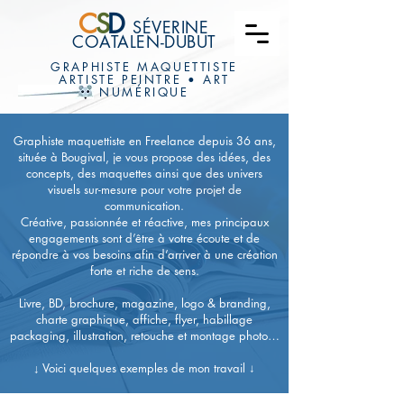
C
S
D
SÉVERINE
COATALEN-DUBUT
GRAPHISTE MAQUETTISTE
ARTISTE PEINTRE • ART
NUMÉRIQUE
Graphiste maquettiste en Freelance depuis 36 ans,
située à Bougival, je vous propose des idées, des
concepts, des maquettes ainsi que des univers
visuels sur-mesure pour votre projet de
communication.
Créative, passionnée et réactive, mes principaux
engagements sont d’être à votre écoute et de
répondre à vos besoins afin d’arriver à une création
forte et riche de sens.
Livre, BD, brochure, magazine, logo & branding,
charte graphique, affiche, flyer, habillage
packaging, illustration, retouche et montage photo…
↓
Voici quelques exemples de mon travail ↓