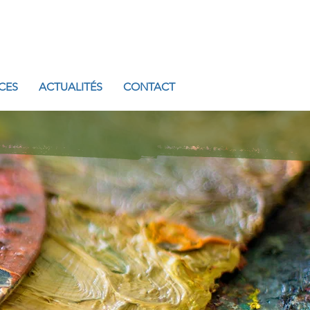
CES
ACTUALITÉS
CONTACT
ATALEN-DUBUT
ougival
etouche
einture.
ncipaux