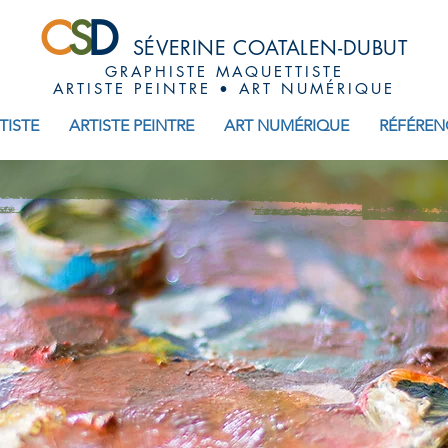
C
S
D
SÉVERINE COATALEN-DUBUT
GRAPHISTE MAQUETTISTE
ARTISTE PEINTRE • ART NUMÉRIQUE
TISTE
ARTISTE PEINTRE
ART NUMÉRIQUE
RÉFÉREN
SÉVERINE CO
Artiste peintre et graphiste maquettiste à B
Spécialisée dans l’édition, la presse dédiée, la r
photo, l'art numérique et la p
Créative, passionnée et réactive, mes pri