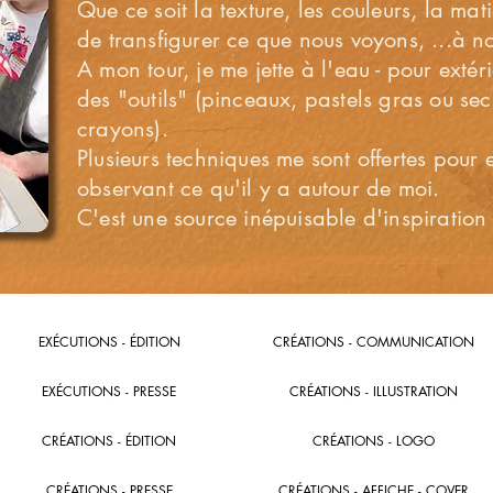
Que ce soit la texture, les couleurs, la mati
de transfigurer ce que nous voyons, ...à n
A mon tour, je me jette à l'eau - pour extér
des "outils" (pinceaux, pastels gras ou sec
crayons).
Plusieurs techniques me sont offertes pour
observant ce qu'il y a autour de moi.
C'est une source inépuisable d'inspiration 
EXÉCUTIONS - ÉDITION
CRÉATIONS - COMMUNICATION
EXÉCUTIONS - PRESSE
CRÉATIONS - ILLUSTRATION
CRÉATIONS - ÉDITION
CRÉATIONS - LOGO
CRÉATIONS - PRESSE
CRÉATIONS - AFFICHE - COVER