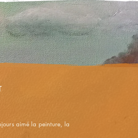
E
E
 ​
ujours aimé la peinture, la